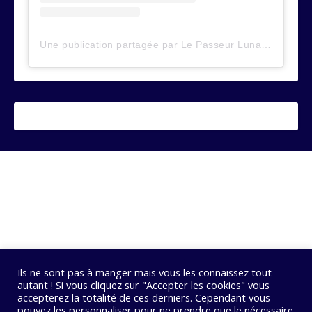
Une publication partagée par Le Passeur Lunaire (@lepasseurlunaire)
Ils ne sont pas à manger mais vous les connaissez tout
autant ! Si vous cliquez sur "Accepter les cookies" vous
accepterez la totalité de ces derniers. Cependant vous
pouvez les personnaliser pour ne prendre que le nécessaire